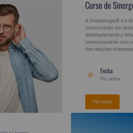
Curso de Sinerg
A Sinergologia® é a d
comunicação em tempo 
detalhadamente a leitu
semiconsciente, com o
das relações interpess
Fecha
Por definir
Ver curso