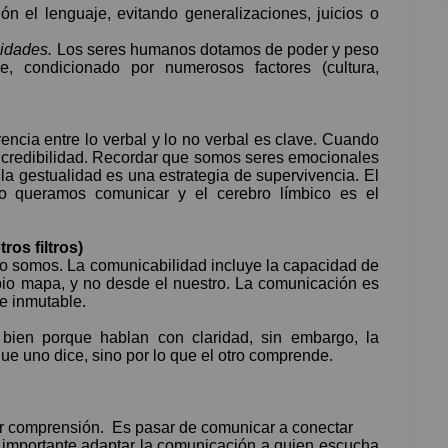
ón el lenguaje, evitando generalizaciones, juicios o
.
lidades.
Los seres humanos dotamos de poder y peso
je, condicionado por numerosos factores (cultura,
ncia entre lo verbal y lo no verbal es clave. Cuando
y credibilidad. Recordar que somos seres emocionales
la gestualidad es una estrategia de supervivencia. El
o queramos comunicar y el cerebro límbico es el
ros filtros)
mo somos. La comunicabilidad incluye la capacidad de
opio mapa, y no desde el nuestro. La comunicación es
 e inmutable.
ien porque hablan con claridad, sin embargo, la
ue uno dice, sino por lo que el otro comprende.
ar comprensión.
Es pasar de comunicar a conectar
 importante adaptar la comunicación a quien escucha