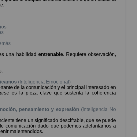
e.
ios
es
demás
 es una habilidad
entrenable
. Requiere observación,
o:
nicamos
(Inteligencia Emocional)
tante de la comunicación y el principal interesado en
varse
es la pieza clave que sustenta la coherencia
emoción, pensamiento y expresión
(Inteligencia No
iente tiene un significado descifrable, que se puede
 de comunicación dado que podemos adelantarnos a
venir malentendidos.