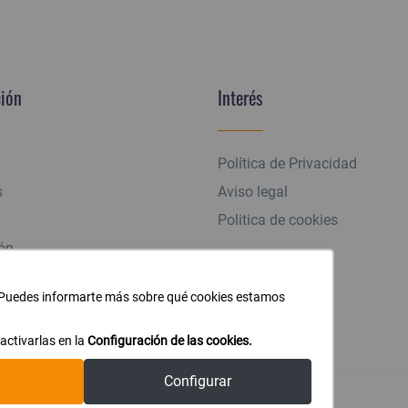
ión
Interés
Política de Privacidad
s
Aviso legal
Politica de cookies
ón
. Puedes informarte más sobre qué cookies estamos
o
ctivarlas en la
Configuración de las cookies.
Configurar
© 2021
StarOnline