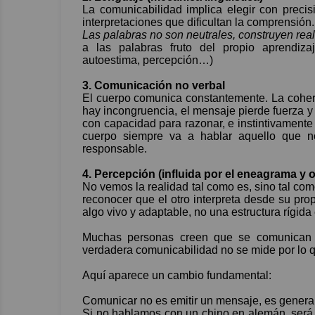
La comunicabilidad implica elegir con precisi
interpretaciones que dificultan la comprensión
Las palabras no son neutrales, construyen rea
a las palabras fruto del propio aprendiza
autoestima, percepción…)
3.
Comunicación no verbal
El cuerpo comunica constantemente. La cohere
hay incongruencia, el mensaje pierde fuerza 
con capacidad para razonar, e instintivamente 
cuerpo siempre va a hablar aquello que n
responsable.
4.
Percepción (influida por el eneagrama y ot
No vemos la realidad tal como es, sino tal co
reconocer que el otro interpreta desde su pr
algo vivo y adaptable, no una estructura rígida
Muchas personas creen que se comunican b
verdadera comunicabilidad no se mide por lo q
Aquí aparece un cambio fundamental:
Comunicar no es emitir un mensaje, es gener
Si no hablamos con un chino en alemán, será